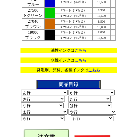
１ガロン（4k相当）
16,500
ブルー
27500
1コート（1k相当）
8,300
Nグリーン
１ガロン（4k相当）
16,500
27040
1コート（1k相当）
9,500
ブラウン
１ガロン（4k相当）
18,800
19000
1コート（1k相当）
7,800
黒
ブラック
１ガロン（4k相当）
15,600
油性インクは
こちら
水性インクは
こちら
発泡剤、顔料、各種インクは
こちら
商品目録