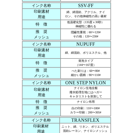
SSV-FF
インク名称
印刷素材
綿、綿混紡、アクリル、ナイ
用途
ロン、その他伸縮性の高い素材
低温硬化型（135度ｘ30秒）
特 徴
伸縮性に優れる
推 奨
隠蔽性重視：60〜120#
メッシュ
その他：120〜230#
NUPUFF
インク名称
印刷素材
綿、綿混紡、ポリエステル、他
用途
発泡タイプ
特 徴
（144〜167度）
推 奨
べた刷りは：60〜80#
メッシュ
細かい図柄：90〜110#
ONE STEP NYLON
インク名称
ナイロン生地全般
印刷素材
撥水処理生地にはハガー
用途
キャタリストを添加して
特 徴
ナイロン布用
推 奨
白の印刷：110〜180#
メッシュ
カラー印刷：200〜305#
TRANSFLEX
インク名称
印刷素材
ニット、綿、リネン、ポリエステル
用途
混紡レーヨン、ナイロンメッシュ