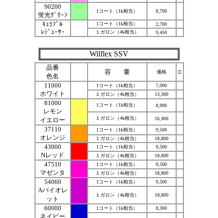
90200
1コート（1k相当）
8,700
蛍光ｸﾞﾘｰﾝ
ｷｭﾗﾌﾞﾙ
1コート（1k相当）
2,700
ﾚｼﾞｭｰｻｰ
１ガロン（4k相当）
9,450
Wilflex SSV
品番
容 量
価格
□
色名
11000
1コート（1k相当）
7,000
ホワイト
１ガロン（4k相当）
13,300
81000
1コート（1k相当）
8,900
レモン
１ガロン（4k相当）
16,400
イエロー
37110
1コート（1k相当）
9,500
オレンジ
１ガロン（4k相当）
18,800
43000
1コート（1k相当）
9,500
Nレッド
１ガロン（4k相当）
18,800
47510
1コート（1k相当）
9,500
マゼンタ
１ガロン（4k相当）
18,800
54060
1コート（1k相当）
9,500
Aバイオレ
１ガロン（4k相当）
18,800
ット
60000
1コート（1k相当）
8,300
ネイビー