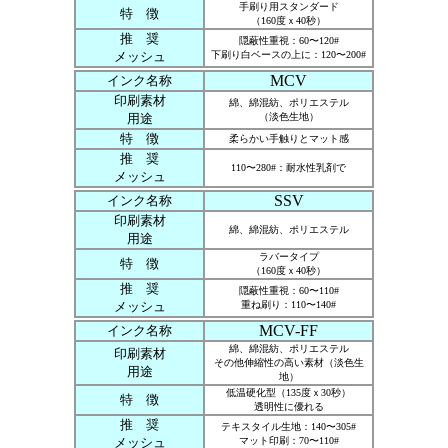
手刷り用スタンダード
特 徴
（160度ｘ40秒）
推 奨
隠蔽性重視：60〜120#
メッシュ
下刷り白ベースの上に：120〜200#
MCV
インク名称
印刷素材
綿、綿混紡、ポリエステル
用途
（淡色生地）
特 徴
柔らかい手触りとマット感
推 奨
110〜280#：耐水性乳剤で
メッシュ
SSV
インク名称
印刷素材
綿、綿混紡、ポリエステル
用途
ラバータイプ
特 徴
（160度ｘ40秒）
推 奨
隠蔽性重視：60〜110#
メッシュ
重ね刷り：110〜140#
MCV-FF
インク名称
綿、綿混紡、ポリエステル
印刷素材
その他伸縮性の高い素材（淡色生
用途
地）
低温硬化型（135度ｘ30秒）
特 徴
透明性に優れる
推 奨
テキスタイル生地：140〜305#
メッシュ
マット印刷：70〜110#