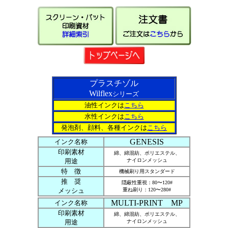
プラスチゾル
Wilflex
シリーズ
油性インクは
こちら
水性インクは
こちら
発泡剤、顔料、各種インクは
こちら
GENESIS
インク名称
印刷素材
綿、綿混紡、ポリエステル、
用途
ナイロンメッシュ
特 徴
機械刷り用スタンダード
推 奨
隠蔽性重視：80〜120#
メッシュ
重ね刷り：120〜280#
MULTI-PRINT MP
インク名称
印刷素材
綿、綿混紡、ポリエステル、
用途
ナイロンメッシュ