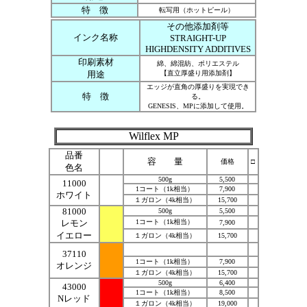
特 徴
転写用（ホットピール）
その他添加剤等
インク名称
STRAIGHT-UP
HIGHDENSITY ADDITIVES
印刷素材
綿、綿混紡、ポリエステル
用途
【直立厚盛り用添加剤】
エッジが直角の厚盛りを実現でき
特 徴
る。
GENESIS、MPに添加して使用。
Wilflex MP
品番
容 量
価格
□
色名
500g
5,500
11000
1コート（1k相当）
7,900
ホワイト
１ガロン（4k相当）
15,700
81000
500g
5,500
レモン
1コート（1k相当）
7,900
イエロー
１ガロン（4k相当）
15,700
37110
1コート（1k相当）
7,900
オレンジ
１ガロン（4k相当）
15,700
500g
6,400
43000
1コート（1k相当）
8,500
Nレッド
１ガロン（4k相当）
19,000